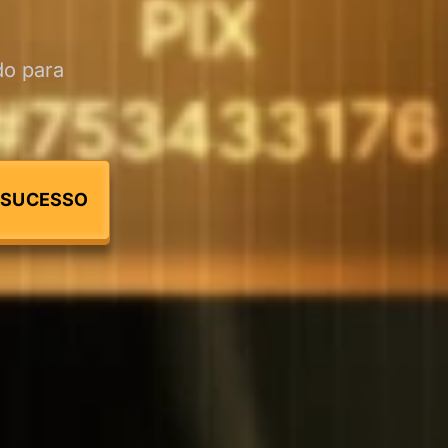
do para
 SUCESSO