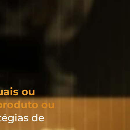
uais ou
produto ou
tégias de